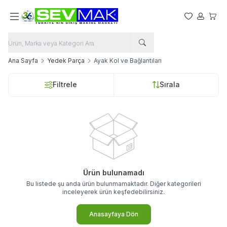
Favorilerim
Hesabım
Sepet
Ana Sayfa
Yedek Parça
Ayak Kol ve Bağlantıları
Filtrele
Sırala
Ürün bulunamadı
Bu listede şu anda ürün bulunmamaktadır. Diğer kategorileri
inceleyerek ürün keşfedebilirsiniz.
Anasayfaya Dön