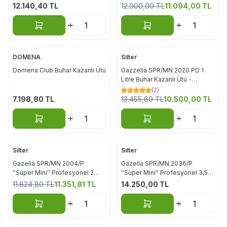
12.140,40
TL
12.900,00
TL
11.094,00
TL
Sepete Ekle
Sepete Ekle
DOMENA
Silter
%
22
Domena Club Buhar Kazanlı Ütü
Gazzella SPR/MN 2020 PD 1
Litre Buhar Kazanlı Ütü -
Profesyonel El Ütülü
(2)
7.198,80
TL
13.455,60
TL
10.500,00
TL
Sepete Ekle
Sepete Ekle
Silter
Silter
%
4
Gazella SPR/MN 2004/P
Gazella SPR/MN 2036/P
''Süper Mini'' Profesyonel 2
''Süper Mini'' Profesyonel 3,5
Litre
Litre
11.824,80
TL
11.351,81
TL
14.250,00
TL
Sepete Ekle
Sepete Ekle