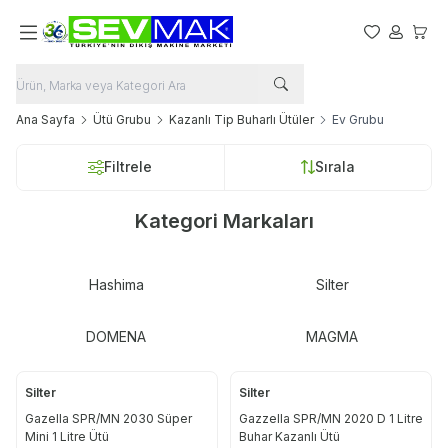
Favorilerim
Hesabım
Sepet
Ana Sayfa
Ütü Grubu
Kazanlı Tip Buharlı Ütüler
Ev Grubu
Filtrele
Sırala
Kategori Markaları
Hashima
Silter
DOMENA
MAGMA
Silter
Silter
%
14
Gazella SPR/MN 2030 Süper
Gazzella SPR/MN 2020 D 1 Litre
Mini 1 Litre Ütü
Buhar Kazanlı Ütü