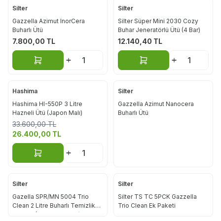
Silter
Silter
Gazzella Azimut InorCera
Silter Süper Mini 2030 Cozy
Buharlı Ütü
Buhar Jeneratörlü Ütü (4 Bar)
7.800,00
TL
12.140,40
TL
Sepete Ekle
Sepete Ekle
Hashima
Silter
Yeni
Hashima HI-550P 3 Litre
Gazzella Azimut Nanocera
Hazneli Ütü (Japon Malı)
Buharlı Ütü
%
21
33.600,00
TL
26.400,00
TL
Sepete Ekle
Silter
Silter
Gazella SPR/MN 5004 Trio
Silter TS TC 5PCK Gazzella
Clean 2 Litre Buharlı Temizlik
Trio Clean Ek Paketi
Robotu (Aparatlar Dahil)