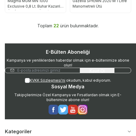
Magma MGM MN 1000
Gazella SPR/MN 2020 M 1 Litre
Exclusive 0,8 Lt. Buhar Kazanlı
Manometreli Ütü
Ütü (Profesyonel Ütülü)
Toplam
22
ürün bulunmaktadır.
E-Bülten Aboneliği
Kampanya ve yeniliklerden haberdar olmak için e-bültenimize abone
olun!
Kayıt Ol
KVKK Sözleşmesi'ni
okudum, kabul ediyorum.
Sosyal Medya
Takipçilerimize Özel Kampanya ve Fırsatlardan olmak için E-
bültenimize abone olun!
Facebook
Twitter
Youtube
Instagram
Kategoriler