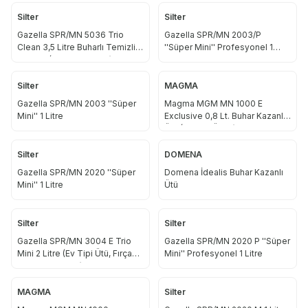
Silter
Silter
Gazella SPR/MN 5036 Trio
Gazella SPR/MN 2003/P
Clean 3,5 Litre Buharlı Temizlik
''Süper Mini'' Profesyonel 1
Robotu (Aparatlar Dahil)
Litre
Silter
MAGMA
Gazella SPR/MN 2003 ''Süper
Magma MGM MN 1000 E
Mini'' 1 Litre
Exclusive 0,8 Lt. Buhar Kazanlı
Ütü (Ev Tipi Ütülü)
Silter
DOMENA
Gazella SPR/MN 2020 ''Süper
Domena İdealis Buhar Kazanlı
Mini'' 1 Litre
Ütü
Silter
Silter
Gazella SPR/MN 3004 E Trio
Gazella SPR/MN 2020 P ''Süper
Mini 2 Litre (Ev Tipi Ütü, Fırça
Mini'' Profesyonel 1 Litre
ve Pistole Dahil)
MAGMA
Silter