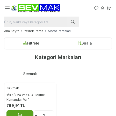
Favorilerim
Hesabım
Sepet
Ana Sayfa
Yedek Parça
Motor Parçaları
Filtrele
Sırala
Kategori Markaları
Sevmak
Sevmak
1/8 5/2 24 Volt DC Elektrik
Kumandalı Valf
769,91
TL