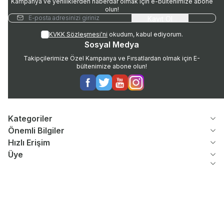
Kampanya ve yeniliklerden haberdar olmak için e-bültenimize abone
olun!
Kayıt Ol
KVKK Sözleşmesi'ni
okudum, kabul ediyorum.
Sosyal Medya
Takipçilerimize Özel Kampanya ve Fırsatlardan olmak için E-
bültenimize abone olun!
Facebook
Twitter
Youtube
Instagram
Kategoriler
Önemli Bilgiler
Hızlı Erişim
Üye