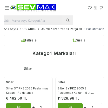
Favorilerim
Hesabım
Sepet
Ana Sayfa
Ütü Grubu
Ütü ve Kazan Yedek Parçaları
Paslanmaz Kaz
Filtrele
Sırala
Kategori Markaları
Silter
Silter
Silter
Silter SY PKZ 2035 Paslanmaz
Silter SY PKZ 2005 E
Kazan - Rezistanslı
Paslanmaz Kazan - 5 Lt.
Rezistanslı, 2005E için
6.482,59
TL
11.328,98
TL