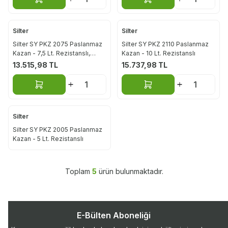
Sepete Ekle
Sepete Ekle
Silter
Silter
Silter SY PKZ 2075 Paslanmaz
Silter SY PKZ 2110 Paslanmaz
Kazan - 7,5 Lt. Rezistanslı,
Kazan - 10 Lt. Rezistanslı
2075 için
13.515,98
TL
15.737,98
TL
Sepete Ekle
Sepete Ekle
Silter
Yeni
Silter SY PKZ 2005 Paslanmaz
Kazan - 5 Lt. Rezistanslı
Toplam
5
ürün bulunmaktadır.
E-Bülten Aboneliği