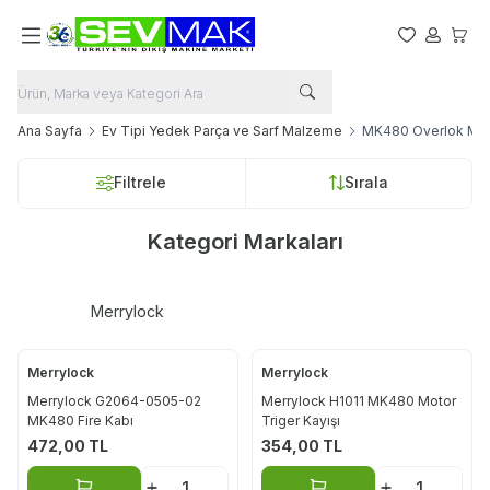
Favorilerim
Hesabım
Sepet
Ana Sayfa
Ev Tipi Yedek Parça ve Sarf Malzeme
MK480 Overlok Maki
Filtrele
Sırala
Kategori Markaları
Merrylock
Merrylock
Merrylock
Merrylock G2064-0505-02
Merrylock H1011 MK480 Motor
MK480 Fire Kabı
Triger Kayışı
472,00
TL
354,00
TL