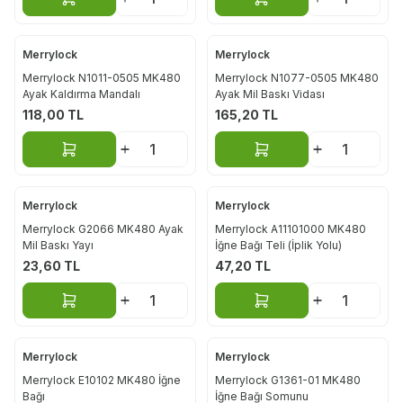
Sepete Ekle
Sepete Ekle
Merrylock
Merrylock
Merrylock N1011-0505 MK480
Merrylock N1077-0505 MK480
Ayak Kaldırma Mandalı
Ayak Mil Baskı Vidası
118,00
TL
165,20
TL
Sepete Ekle
Sepete Ekle
Merrylock
Merrylock
Merrylock G2066 MK480 Ayak
Merrylock A11101000 MK480
Mil Baskı Yayı
İğne Bağı Teli (İplik Yolu)
23,60
TL
47,20
TL
Sepete Ekle
Sepete Ekle
Merrylock
Merrylock
Merrylock E10102 MK480 İğne
Merrylock G1361-01 MK480
Bağı
İğne Bağı Somunu