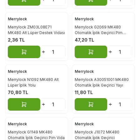
Sepete Ekle
Sepete Ekle
Merrylock
Merrylock
Merrylock ZM03L08E71
Merrylock G2069 MK480
MK480 Alt Lüper Destek Vidası
Otomatik İplik Geçirici Pim
Somunu
2,36
TL
47,20
TL
Sepete Ekle
Sepete Ekle
Merrylock
Merrylock
Merrylock N1092 MK480 Alt
Merrylock A30051001 MK480
Lüper İplik Yolu
Otomatik İplik Geçirici Yayı
70,80
TL
11,80
TL
Sepete Ekle
Sepete Ekle
Merrylock
Merrylock
Merrylock G1149 MK480
Merrylock J1072 MK480
Otomatik İplik Geçirici Pim Vida
Otomatik İplik Geçirici