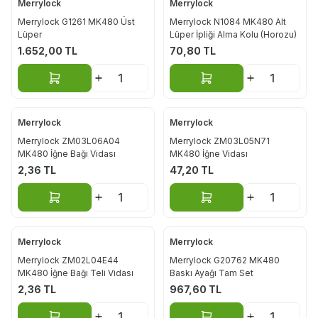
Merrylock
Merrylock
Merrylock G1261 MK480 Üst
Merrylock N1084 MK480 Alt
Lüper
Lüper İpliği Alma Kolu (Horozu)
1.652,00
TL
70,80
TL
Sepete Ekle
Sepete Ekle
Merrylock
Merrylock
Merrylock ZM03L06A04
Merrylock ZM03L05N71
MK480 İğne Bağı Vidası
MK480 İğne Vidası
2,36
TL
47,20
TL
Sepete Ekle
Sepete Ekle
Merrylock
Merrylock
Merrylock ZM02L04E44
Merrylock G20762 MK480
MK480 İğne Bağı Teli Vidası
Baskı Ayağı Tam Set
2,36
TL
967,60
TL