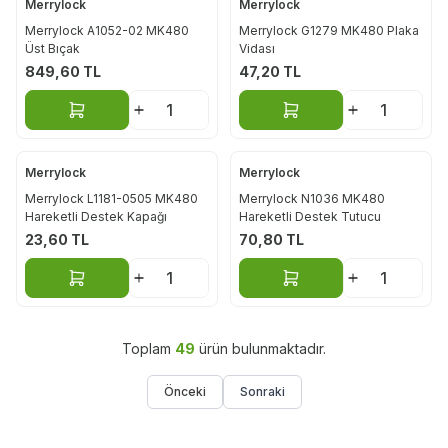
Merrylock
Merrylock
Merrylock A1052-02 MK480
Merrylock G1279 MK480 Plaka
Üst Bıçak
Vidası
849,60
TL
47,20
TL
Sepete Ekle
Sepete Ekle
Merrylock
Merrylock
Merrylock L1181-0505 MK480
Merrylock N1036 MK480
Hareketli Destek Kapağı
Hareketli Destek Tutucu
23,60
TL
70,80
TL
Sepete Ekle
Sepete Ekle
Toplam
49
ürün bulunmaktadır.
Önceki
Sonraki