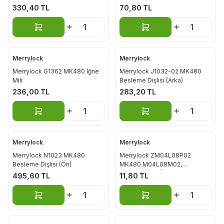
330,40
TL
70,80
TL
Sepete Ekle
Sepete Ekle
Merrylock
Merrylock
Merrylock G1362 MK480 İğne
Merrylock J1032-02 MK480
Mili
Besleme Dişlisi (Arka)
236,00
TL
283,20
TL
Sepete Ekle
Sepete Ekle
Merrylock
Merrylock
Merrylock N1023 MK480
Merrylock ZM04L08P02
Besleme Dişlisi (Ön)
MK480 M04L08M02,
M04L08M02 Üst Bıçak Vidası
495,60
TL
11,80
TL
Sepete Ekle
Sepete Ekle