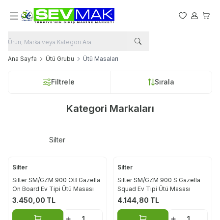
Favorilerim
Hesabım
Sepet
Ana Sayfa
Ütü Grubu
Ütü Masaları
Filtrele
Sırala
Kategori Markaları
Silter
Silter
Silter
Silter SM/GZM 900 OB Gazella
Silter SM/GZM 900 S Gazella
On Board Ev Tipi Ütü Masası
Squad Ev Tipi Ütü Masası
3.450,00
TL
4.144,80
TL