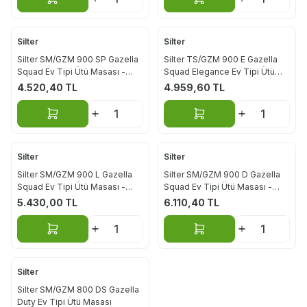
Sepete Ekle
Sepete Ekle
Silter
Silter
Silter SM/GZM 900 SP Gazella
Silter TS/GZM 900 E Gazella
Squad Ev Tipi Ütü Masası -
Squad Elegance Ev Tipi Ütü
Çamaşırlıklı
Masası
4.520,40
TL
4.959,60
TL
Sepete Ekle
Sepete Ekle
Silter
Silter
Silter SM/GZM 900 L Gazella
Silter SM/GZM 900 D Gazella
Squad Ev Tipi Ütü Masası -
Squad Ev Tipi Ütü Masası -
Çamaşırlıklı, Kol Aparatlı, Silikon
Çamaşırlıklı, Kol ve Beden
5.430,00
TL
6.110,40
TL
Altlıklı
Aparatlı
Sepete Ekle
Sepete Ekle
Silter
Silter SM/GZM 800 DS Gazella
Duty Ev Tipi Ütü Masası