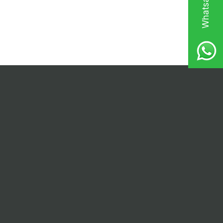
Hızlı Erişim
Üye
Anasayfa
Yeni Üyelik
i
Yeni Ürünler
Üye Girişi
İndirimdekiler
şulları
Müşteri Hizmetleri
k
Sepetim