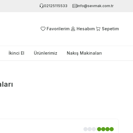
02125115533
info@sevmak.com.tr
Favorilerim
Hesabım
Sepetim
İkinci El
Ürünlerimiz
Nakış Makinaları
ları
|