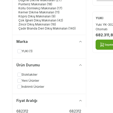
Düğme Dikme Makinaları
(27)
Punteriz Makinaları
(18)
Kollu Gömlekçi Makinaları
(17)
Kemer Dikme Makinaları
(11)
Köprü Dikiş Makinaları
(9)
YUKI
Çok İğneli Dikiş Makinaları
(42)
Zincir Dikiş Makinaları
(16)
Yuki YK-30
Çadır Branda Deri Dikiş Makinaları
(140)
Otomatı
Çanta Dikiş Makinaları
(19)
682.311,
Süs Dikiş Makinaları
(26)
Etek Baskı Makinaları
(12)
Marka
Lastik Makinaları
(29)
Sepete
Lok Makinaları
(7)
YUKI
(1)
Pile Büzgü Makinaları
(2)
Halı Kenarı Overlok Makinaları
(1)
Çuval ağzı Dikiş Makinaları
(27)
Ürün Durumu
Çadır Branda Dikiş Makinaları
(5)
Cep Karşılığı Dikiş Makinaları
(4)
Yaka Ucu Kesme ve Çevirme Makinası
(3)
Stoktakiler
Yaka Regüle Makinaları
(2)
Yeni Ürünler
Üç Nokta İşaret Makinaları
(2)
Vakumlu Ütü Paskala Makinaları
(3)
İndirimli Ürünler
Leke Temizleme Makinaları
(3)
Ajur Makinaları
(1)
Arka Cep Takma Otomatları
(3)
Fiyat Aralığı
Ayakkabı Makinaları
(12)
Baskı Makinaları
(2)
Boxer Lastik Birleştirme Otomatları
(3)