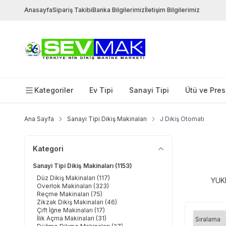
Anasayfa
Sipariş Takibi
Banka Bilgilerimiz
İletişim Bilgilerimiz
Kategoriler
Ev Tipi
Sanayi Tipi
Ütü ve Pres
Ana Sayfa
Sanayi Tipi Dikiş Makinaları
J Dikiş Otomatı
Kategori
Sanayi Tipi Dikiş Makinaları
(1153)
Düz Dikiş Makinaları
(117)
YUK
Overlok Makinaları
(323)
Reçme Makinaları
(75)
Zikzak Dikiş Makinaları
(46)
Çift İğne Makinaları
(17)
İlik Açma Makinaları
(31)