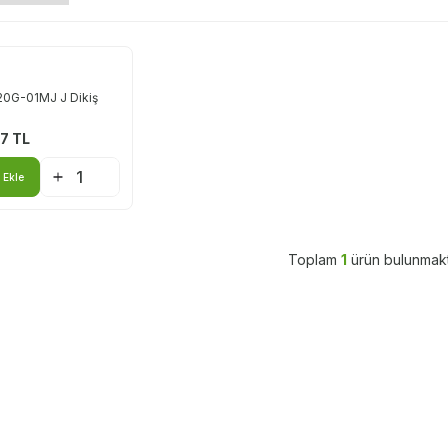
20G-01MJ J Dikiş
87
TL
 Ekle
Toplam
1
ürün bulunmakt