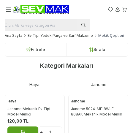
Favorilerim
Hesabım
Sepet
Ana Sayfa
Ev Tipi Yedek Parça ve Sarf Malzeme
Mekik Çeşitleri
Filtrele
Sırala
Kategori Markaları
Haya
Janome
Haya
Janome
Janome Mekanik Ev Tipi
Janome 5024-ME18WLE-
Model Mekiği
808AK Mekanik Model Mekik
120,00
TL