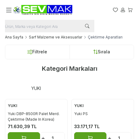
Favorilerim
Hesabım
Sepet
Ana Sayfa
Sarf Malzeme ve Aksesuarlar
Çektirme Aparatları
Filtrele
Sırala
Kategori Markaları
YUKI
YUKI
YUKI
Yuki DBP-8500R Palet Merd.
Yuki PS
Çektirme (Made In Korea)
71.630,39
TL
33.171,17
TL