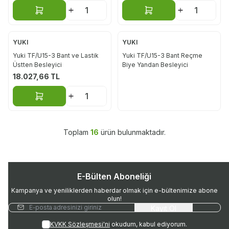
Sepete Ekle
Sepete Ekle
YUKI
YUKI
Yuki TF/U15-3 Bant ve Lastik
Yuki TF/U15-3 Bant Reçme
Üstten Besleyici
Biye Yandan Besleyici
18.027,66
TL
Sepete Ekle
Toplam
16
ürün bulunmaktadır.
E-Bülten Aboneliği
Kampanya ve yeniliklerden haberdar olmak için e-bültenimize abone
olun!
Kayıt Ol
KVKK Sözleşmesi'ni
okudum, kabul ediyorum.