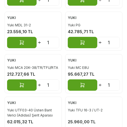
Sepete Ekle
Sepete Ekle
YUKI
YUKI
Yuki MDL 31-2
Yuki PG
23.556,10
TL
42.785,71
TL
Sepete Ekle
Sepete Ekle
YUKI
YUKI
Yuki MCA 20K-38/TR/TFU/RTA
Yuki MC E8U
212.727,66
TL
95.667,27
TL
Sepete Ekle
Sepete Ekle
YUKI
YUKI
Yuki UTF03-40 Üsten Bant
Yuki TFU 16-3 / UT-2
Verici (Adidas) Şerit Aparası
62.015,32
TL
25.960,00
TL