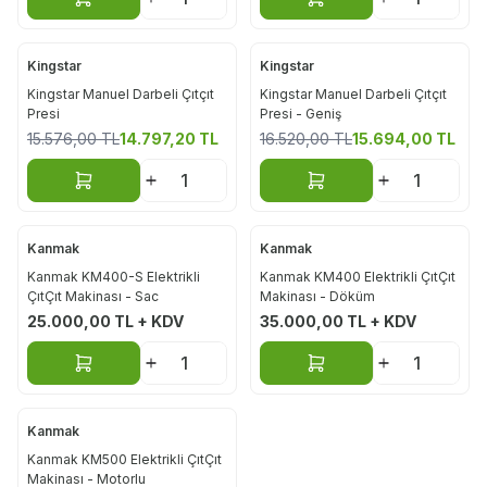
Sepete Ekle
Sepete Ekle
Kingstar
Kingstar
%
5
%
5
Kingstar Manuel Darbeli Çıtçıt
Kingstar Manuel Darbeli Çıtçıt
Presi
Presi - Geniş
15.576,00
TL
14.797,20
TL
16.520,00
TL
15.694,00
TL
Sepete Ekle
Sepete Ekle
Kanmak
Kanmak
Kanmak KM400-S Elektrikli
Kanmak KM400 Elektrikli ÇıtÇıt
ÇıtÇıt Makinası - Sac
Makinası - Döküm
25.000,00
TL + KDV
35.000,00
TL + KDV
Sepete Ekle
Sepete Ekle
Kanmak
Kanmak KM500 Elektrikli ÇıtÇıt
Makinası - Motorlu