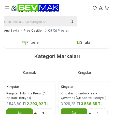
Favorilerim
Hesabım
Sepet
Ana Sayfa
Pres Çeşitleri
Çıt Çıt Presleri
Filtrele
Sırala
Kategori Markaları
Kanmak
Kingstar
Kingstar
Kingstar
%
10
%
10
Kingstar Tulumba Presi (Çıt
Kingstar Tulumba Presi -
Aparatı Hediyeli)
Çevirmeli (Çıt Aparatı Hediyeli)
2.548,80
TL
2.293,92
TL
3.929,28
TL
3.536,35
TL